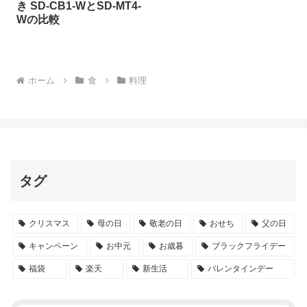
き SD-CB1-WとSD-MT4-
Wの比較
ホーム
食
料理
タグ
クリスマス
母の日
敬老の日
おせち
父の日
キャンペーン
お中元
お歳暮
ブラックフライデー
福袋
楽天
新生活
バレンタインデー