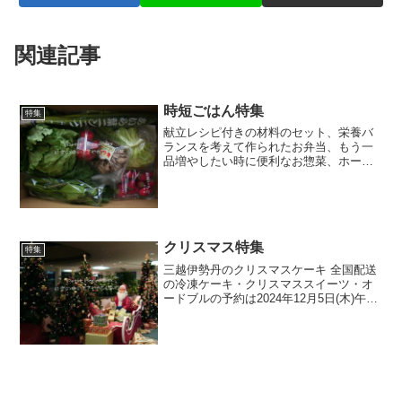
関連記事
時短ごはん特集
特集
献立レシピ付きの材料のセット、栄養バ
ランスを考えて作られたお弁当、もう一
品増やしたい時に便利なお惣菜、ホーム
パーティーやちょっと贅沢したいにグル
メなお惣菜やスイーツ、低糖質など健康
を気遣う人のためのお弁当やパンなど便
利な宅配サービスのご紹介
クリスマス特集
特集
三越伊勢丹のクリスマスケーキ 全国配送
の冷凍ケーキ・クリスマススイーツ・オ
ードブルの予約は2024年12月5日(木)午前
10時まで※商品によって承り期間及びお
届け期間が異なります。店頭受け取りは
種類が豊富です。 小田急百貨店のクリス
マスケー...